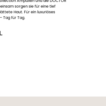
 Collection Ampullen und die DOCTOR
nsam sorgen sie für eine tief
ättete Haut. Für ein luxuriöses
– Tag für Tag.
L